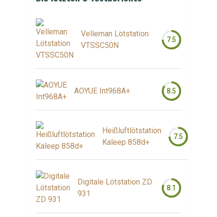
Velleman Lötstation
7.5
VTSSC50N
AOYUE Int968A+
8.5
Heißluftlötstation
7.5
Kaleep 858d+
Digitale Lötstation ZD
8.1
931